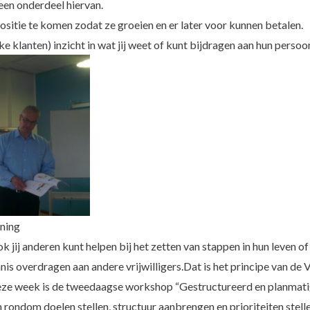
 een onderdeel hiervan.
ositie te komen zodat ze groeien en er later voor kunnen betalen.
 klanten) inzicht in wat jij weet of kunt bijdragen aan hun persoon
ining
k jij anderen kunt helpen bij het zetten van stappen in hun leven o
ennis overdragen aan andere vrijwilligers.Dat is het principe van de
Deze week is de tweedaagse workshop “Gestructureerd en planmati
 rondom doelen stellen, structuur aanbrengen en prioriteiten stel