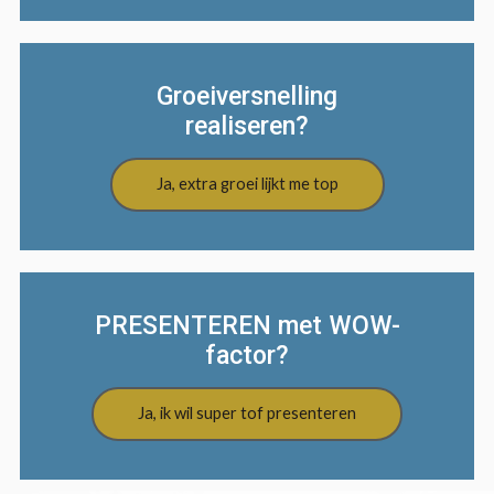
Groeiversnelling
realiseren?
Ja, extra groei lijkt me top
PRESENTEREN met WOW-
factor?
Ja, ik wil super tof presenteren