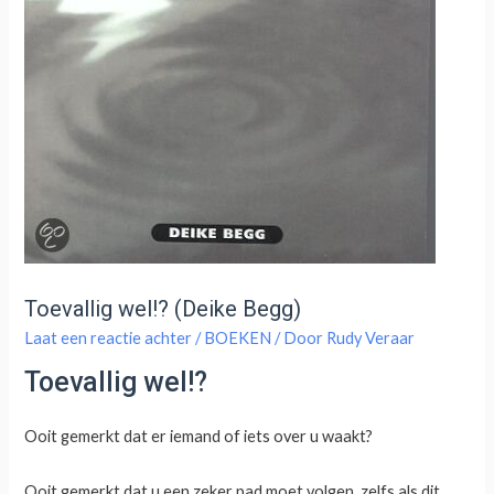
Toevallig wel!? (Deike Begg)
Laat een reactie achter
/
BOEKEN
/ Door
Rudy Veraar
Toevallig wel!?
Ooit gemerkt dat er iemand of iets over u waakt?
Ooit gemerkt dat u een zeker pad moet volgen, zelfs als dit