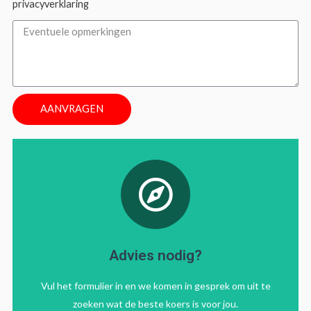
privacyverklaring
AANVRAGEN
terug.
bereikbaar zijn dan bellen we u zo spoedig mogelijk
Bellen kan natuurlijk ook. Mochten we niet direct
Advies nodig?
Tel: 06 5767 3161
Vul het formulier in en we komen in gesprek om uit te
zoeken wat de beste koers is voor jou.