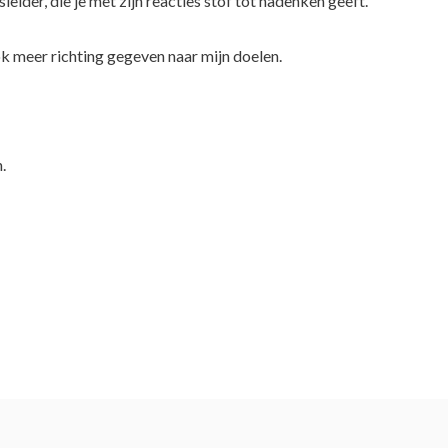
eider, die je met zijn reacties stof tot nadenken geeft.
ok meer richting gegeven naar mijn doelen.
.