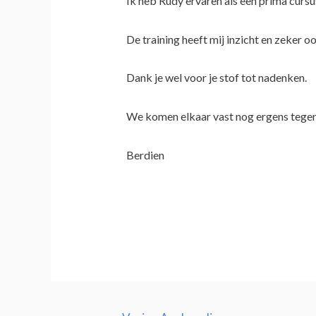
Ik heb Rudy ervaren als een prima cursusl
De training heeft mij inzicht en zeker o
Dank je wel voor je stof tot nadenken.
We komen elkaar vast nog ergens tegen
Berdien